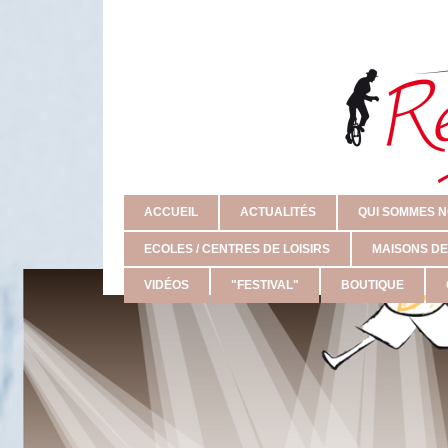
ACCUEIL
ACTUALITÉS
QUI SOMMES N
ECOLES / CENTRES DE LOISIRS
MAISONS DE
VIDÉOS
"FESTIVAL"
BOUTIQUE