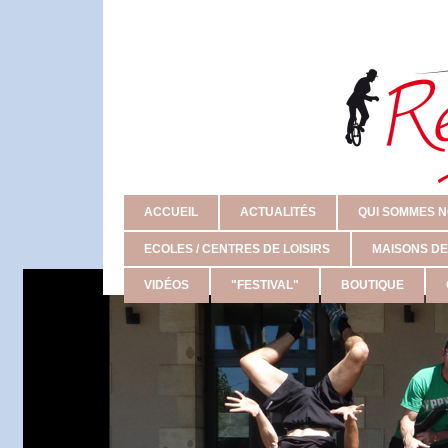
ACCUEIL
ACTUALITÉS
QUI SOMMES N
ECOLES / CENTRES DE LOISIRS
MAISONS DE
VIDÉOS
"FESTIVAL"
BOUTIQUE