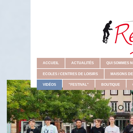
ACCUEIL
ACTUALITÉS
QUI SOMMES N
ECOLES / CENTRES DE LOISIRS
MAISONS DE
VIDÉOS
"FESTIVAL"
BOUTIQUE